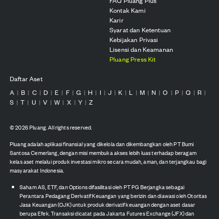
FAQ Pluang Plus
Kontak Kami
Karir
Syarat dan Ketentuan
Kebijakan Privasi
Lisensi dan Keamanan
Pluang Press Kit
Daftar Aset
A
B
C
D
E
F
G
H
I
J
K
L
M
N
O
P
Q
R
|
|
|
|
|
|
|
|
|
|
|
|
|
|
|
|
|
|
S
T
U
V
W
X
Y
Z
|
|
|
|
|
|
|
©
2026
Pluang. All rights reserved.
Pluang adalah aplikasi finansial yang dikelola dan dikembangkan oleh PT Bumi
Santosa Cemerlang, dengan misi membuka akses lebih luas terhadap beragam
kelas aset melalui produk investasi mikro secara mudah, aman, dan terjangkau bagi
masyarakat Indonesia.
Saham AS, ETF, dan Options difasilitasi oleh PT PG Berjangka sebagai
Perantara Pedagang Derivatif Keuangan yang berizin dan diawasi oleh Otoritas
Jasa Keuangan (OJK) untuk produk derivatif keuangan dengan aset dasar
berupa Efek. Transaksi dicatat pada Jakarta Futures Exchange (JFX) dan