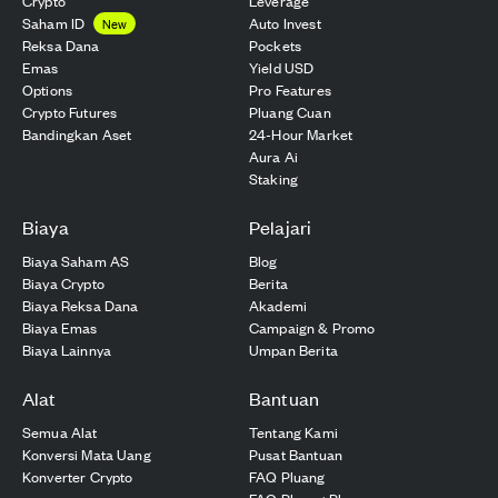
Crypto
Leverage
Saham ID
Auto Invest
New
Reksa Dana
Pockets
Emas
Yield USD
Options
Pro Features
Crypto Futures
Pluang Cuan
Bandingkan Aset
24-Hour Market
Aura Ai
Staking
Biaya
Pelajari
Biaya Saham AS
Blog
Biaya Crypto
Berita
Biaya Reksa Dana
Akademi
Biaya Emas
Campaign & Promo
Biaya Lainnya
Umpan Berita
Alat
Bantuan
Semua Alat
Tentang Kami
Konversi Mata Uang
Pusat Bantuan
Konverter Crypto
FAQ Pluang