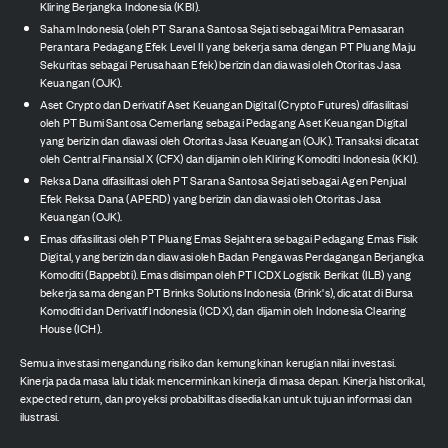
Kliring Berjangka Indonesia (KBI).
Saham Indonesia (oleh PT Sarana Santosa Sejati sebagai Mitra Pemasaran
Perantara Pedagang Efek Level II yang bekerja sama dengan PT Pluang Maju
Sekuritas sebagai Perusahaan Efek) berizin dan diawasi oleh Otoritas Jasa
Keuangan (OJK).
Aset Crypto dan Derivatif Aset Keuangan Digital (Crypto Futures) difasilitasi
oleh PT Bumi Santosa Cemerlang sebagai Pedagang Aset Keuangan Digital
yang berizin dan diawasi oleh Otoritas Jasa Keuangan (OJK). Transaksi dicatat
oleh Central Finansial X (CFX) dan dijamin oleh Kliring Komoditi Indonesia (KKI).
Reksa Dana difasilitasi oleh PT Sarana Santosa Sejati sebagai Agen Penjual
Efek Reksa Dana (APERD) yang berizin dan diawasi oleh Otoritas Jasa
Keuangan (OJK).
Emas difasilitasi oleh PT Pluang Emas Sejahtera sebagai Pedagang Emas Fisik
Digital, yang berizin dan diawasi oleh Badan Pengawas Perdagangan Berjangka
Komoditi (Bappebti). Emas disimpan oleh PT ICDX Logistik Berikat (ILB) yang
bekerja sama dengan PT Brinks Solutions Indonesia (Brink's), dicatat di Bursa
Komoditi dan Derivatif Indonesia (ICDX), dan dijamin oleh Indonesia Clearing
House (ICH).
Semua investasi mengandung risiko dan kemungkinan kerugian nilai investasi.
Kinerja pada masa lalu tidak mencerminkan kinerja di masa depan. Kinerja historikal,
expected return, dan proyeksi probabilitas disediakan untuk tujuan informasi dan
ilustrasi.