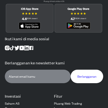
Pluang di Android dan iOS.
iOS App Store
Google Play Store
★
★
★
★
★
★
★
★
★
★
4.6
4.7
(
12.3K
ulasan
)
(
122.1K
ulasan
)
Ikuti kami di media sosial
Berlangganan ke newsletter kami
Berlangganan
Investasi
Fitur
Saham AS
Pluang Web Trading