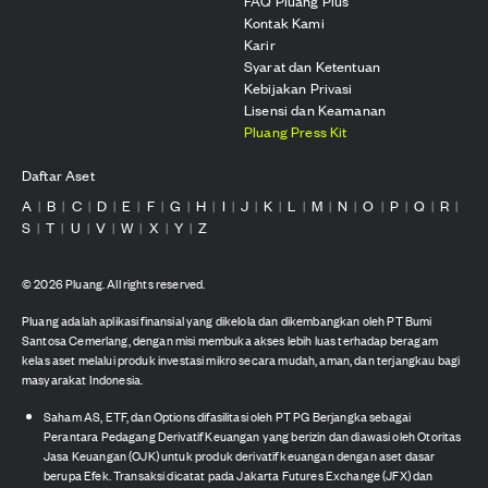
FAQ Pluang Plus
Kontak Kami
Karir
Syarat dan Ketentuan
Kebijakan Privasi
Lisensi dan Keamanan
Pluang Press Kit
Daftar Aset
A
B
C
D
E
F
G
H
I
J
K
L
M
N
O
P
Q
R
|
|
|
|
|
|
|
|
|
|
|
|
|
|
|
|
|
|
S
T
U
V
W
X
Y
Z
|
|
|
|
|
|
|
©
2026
Pluang. All rights reserved.
Pluang adalah aplikasi finansial yang dikelola dan dikembangkan oleh PT Bumi
Santosa Cemerlang, dengan misi membuka akses lebih luas terhadap beragam
kelas aset melalui produk investasi mikro secara mudah, aman, dan terjangkau bagi
masyarakat Indonesia.
Saham AS, ETF, dan Options difasilitasi oleh PT PG Berjangka sebagai
Perantara Pedagang Derivatif Keuangan yang berizin dan diawasi oleh Otoritas
Jasa Keuangan (OJK) untuk produk derivatif keuangan dengan aset dasar
berupa Efek. Transaksi dicatat pada Jakarta Futures Exchange (JFX) dan