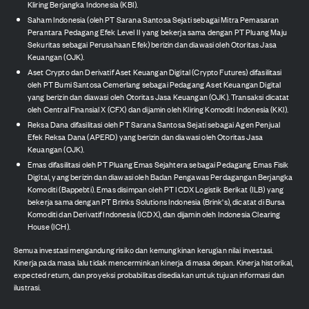
Kliring Berjangka Indonesia (KBI).
Saham Indonesia (oleh PT Sarana Santosa Sejati sebagai Mitra Pemasaran
Perantara Pedagang Efek Level II yang bekerja sama dengan PT Pluang Maju
Sekuritas sebagai Perusahaan Efek) berizin dan diawasi oleh Otoritas Jasa
Keuangan (OJK).
Aset Crypto dan Derivatif Aset Keuangan Digital (Crypto Futures) difasilitasi
oleh PT Bumi Santosa Cemerlang sebagai Pedagang Aset Keuangan Digital
yang berizin dan diawasi oleh Otoritas Jasa Keuangan (OJK). Transaksi dicatat
oleh Central Finansial X (CFX) dan dijamin oleh Kliring Komoditi Indonesia (KKI).
Reksa Dana difasilitasi oleh PT Sarana Santosa Sejati sebagai Agen Penjual
Efek Reksa Dana (APERD) yang berizin dan diawasi oleh Otoritas Jasa
Keuangan (OJK).
Emas difasilitasi oleh PT Pluang Emas Sejahtera sebagai Pedagang Emas Fisik
Digital, yang berizin dan diawasi oleh Badan Pengawas Perdagangan Berjangka
Komoditi (Bappebti). Emas disimpan oleh PT ICDX Logistik Berikat (ILB) yang
bekerja sama dengan PT Brinks Solutions Indonesia (Brink's), dicatat di Bursa
Komoditi dan Derivatif Indonesia (ICDX), dan dijamin oleh Indonesia Clearing
House (ICH).
Semua investasi mengandung risiko dan kemungkinan kerugian nilai investasi.
Kinerja pada masa lalu tidak mencerminkan kinerja di masa depan. Kinerja historikal,
expected return, dan proyeksi probabilitas disediakan untuk tujuan informasi dan
ilustrasi.