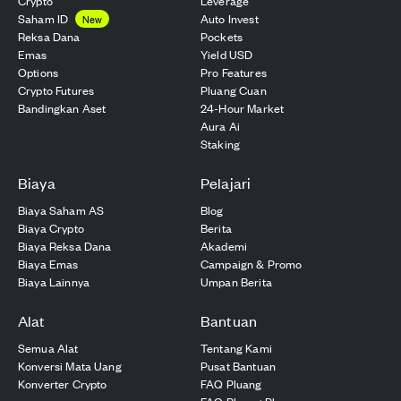
Crypto
Leverage
Saham ID
Auto Invest
New
Reksa Dana
Pockets
Emas
Yield USD
Options
Pro Features
Crypto Futures
Pluang Cuan
Bandingkan Aset
24-Hour Market
Aura Ai
Staking
Biaya
Pelajari
Biaya Saham AS
Blog
Biaya Crypto
Berita
Biaya Reksa Dana
Akademi
Biaya Emas
Campaign & Promo
Biaya Lainnya
Umpan Berita
Alat
Bantuan
Semua Alat
Tentang Kami
Konversi Mata Uang
Pusat Bantuan
Konverter Crypto
FAQ Pluang