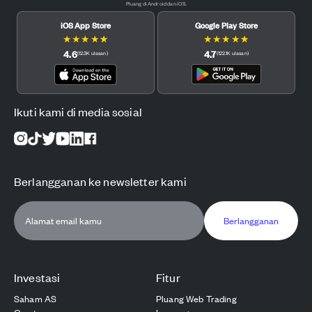
Pluang di Android dan iOS.
iOS App Store
Google Play Store
★
★
★
★
★
★
★
★
★
★
4.6
4.7
(
12.3K
ulasan
)
(
122.1K
ulasan
)
Ikuti kami di media sosial
Berlangganan ke newsletter kami
Berlangganan
Investasi
Fitur
Saham AS
Pluang Web Trading