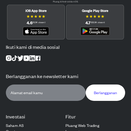
Pluang di Android dan iOS.
iOS App Store
Google Play Store
★
★
★
★
★
★
★
★
★
★
4.6
4.7
(
12.3K
ulasan
)
(
122.3K
ulasan
)
Ikuti kami di media sosial
Berlangganan ke newsletter kami
Berlangganan
Investasi
Fitur
Saham AS
Pluang Web Trading