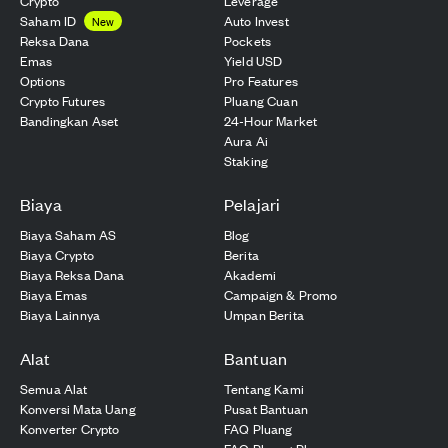
Crypto
Leverage
Saham ID
Auto Invest
New
Reksa Dana
Pockets
Emas
Yield USD
Options
Pro Features
Crypto Futures
Pluang Cuan
Bandingkan Aset
24-Hour Market
Aura Ai
Staking
Biaya
Pelajari
Biaya Saham AS
Blog
Biaya Crypto
Berita
Biaya Reksa Dana
Akademi
Biaya Emas
Campaign & Promo
Biaya Lainnya
Umpan Berita
Alat
Bantuan
Semua Alat
Tentang Kami
Konversi Mata Uang
Pusat Bantuan
Konverter Crypto
FAQ Pluang