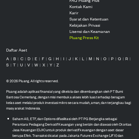
FAQ Pluang Plus
Kontak Kami
Karir
Syarat dan Ketentuan
Kebijakan Privasi
Lisensi dan Keamanan
Pluang Press Kit
Daftar Aset
A
B
C
D
E
F
G
H
I
J
K
L
M
N
O
P
Q
R
|
|
|
|
|
|
|
|
|
|
|
|
|
|
|
|
|
|
S
T
U
V
W
X
Y
Z
|
|
|
|
|
|
|
©
2026
Pluang. All rights reserved.
Pluang adalah aplikasi finansial yang dikelola dan dikembangkan oleh PT Bumi
Santosa Cemerlang, dengan misi membuka akses lebih luas terhadap beragam
kelas aset melalui produk investasi mikro secara mudah, aman, dan terjangkau bagi
masyarakat Indonesia.
Saham AS, ETF, dan Options difasilitasi oleh PT PG Berjangka sebagai
Perantara Pedagang Derivatif Keuangan yang berizin dan diawasi oleh Otoritas
Jasa Keuangan (OJK) untuk produk derivatif keuangan dengan aset dasar
berupa Efek. Transaksi dicatat pada Jakarta Futures Exchange (JFX) dan