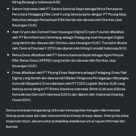
Kliring Berjangka Indonesia (KBI).
Saham Indonesia (oleh PT Sarana Santosa Sejati sebagai Mitra Pemasaran
Perantara Pedagang Efek Level II yang bekerja sama dengan PT Pluang Maju
Sekuritas sebagai Perusahaan Efek) berizin dan diawasi oleh Otoritas Jasa
Keuangan (OJK).
Aset Crypto dan Derivatif Aset Keuangan Digital (Crypto Futures) difasilitasi
oleh PT Bumi Santosa Cemerlang sebagai Pedagang Aset Keuangan Digital
yang berizin dan diawasi oleh Otoritas Jasa Keuangan (OJK). Transaksi dicatat
oleh Central Finansial X (CFX) dan dijamin oleh Kliring Komoditi Indonesia (KKI).
Reksa Dana difasilitasi oleh PT Sarana Santosa Sejati sebagai Agen Penjual
Efek Reksa Dana (APERD) yang berizin dan diawasi oleh Otoritas Jasa
Keuangan (OJK).
Emas difasilitasi oleh PT Pluang Emas Sejahtera sebagai Pedagang Emas Fisik
Digital, yang berizin dan diawasi oleh Badan Pengawas Perdagangan Berjangka
Komoditi (Bappebti). Emas disimpan oleh PT ICDX Logistik Berikat (ILB) yang
bekerja sama dengan PT Brinks Solutions Indonesia (Brink's), dicatat di Bursa
Komoditi dan Derivatif Indonesia (ICDX), dan dijamin oleh Indonesia Clearing
House (ICH).
Semua investasi mengandung risiko dan kemungkinan kerugian nilai investasi.
Kinerja pada masa lalu tidak mencerminkan kinerja di masa depan. Kinerja historikal,
expected return, dan proyeksi probabilitas disediakan untuk tujuan informasi dan
ilustrasi.