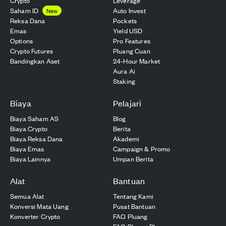
Crypto
Leverage
Saham ID
Auto Invest
New
Reksa Dana
Pockets
Emas
Yield USD
Options
Pro Features
Crypto Futures
Pluang Cuan
Bandingkan Aset
24-Hour Market
Aura Ai
Staking
Biaya
Pelajari
Biaya Saham AS
Blog
Biaya Crypto
Berita
Biaya Reksa Dana
Akademi
Biaya Emas
Campaign & Promo
Biaya Lainnya
Umpan Berita
Alat
Bantuan
Semua Alat
Tentang Kami
Konversi Mata Uang
Pusat Bantuan
Konverter Crypto
FAQ Pluang