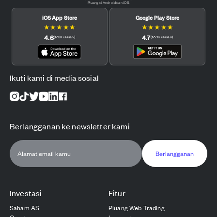
Pluang di Android dan iOS.
iOS App Store
Google Play Store
★
★
★
★
★
★
★
★
★
★
4.6
4.7
(
12.3K
ulasan
)
(
122.1K
ulasan
)
Ikuti kami di media sosial
Berlangganan ke newsletter kami
Berlangganan
Investasi
Fitur
Saham AS
Pluang Web Trading