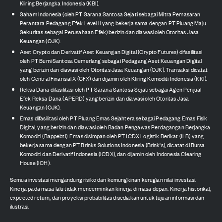
Kliring Berjangka Indonesia (KBI).
Saham Indonesia (oleh PT Sarana Santosa Sejati sebagai Mitra Pemasaran
Perantara Pedagang Efek Level II yang bekerja sama dengan PT Pluang Maju
Sekuritas sebagai Perusahaan Efek) berizin dan diawasi oleh Otoritas Jasa
Keuangan (OJK).
Aset Crypto dan Derivatif Aset Keuangan Digital (Crypto Futures) difasilitasi
oleh PT Bumi Santosa Cemerlang sebagai Pedagang Aset Keuangan Digital
yang berizin dan diawasi oleh Otoritas Jasa Keuangan (OJK). Transaksi dicatat
oleh Central Finansial X (CFX) dan dijamin oleh Kliring Komoditi Indonesia (KKI).
Reksa Dana difasilitasi oleh PT Sarana Santosa Sejati sebagai Agen Penjual
Efek Reksa Dana (APERD) yang berizin dan diawasi oleh Otoritas Jasa
Keuangan (OJK).
Emas difasilitasi oleh PT Pluang Emas Sejahtera sebagai Pedagang Emas Fisik
Digital, yang berizin dan diawasi oleh Badan Pengawas Perdagangan Berjangka
Komoditi (Bappebti). Emas disimpan oleh PT ICDX Logistik Berikat (ILB) yang
bekerja sama dengan PT Brinks Solutions Indonesia (Brink's), dicatat di Bursa
Komoditi dan Derivatif Indonesia (ICDX), dan dijamin oleh Indonesia Clearing
House (ICH).
Semua investasi mengandung risiko dan kemungkinan kerugian nilai investasi.
Kinerja pada masa lalu tidak mencerminkan kinerja di masa depan. Kinerja historikal,
expected return, dan proyeksi probabilitas disediakan untuk tujuan informasi dan
ilustrasi.