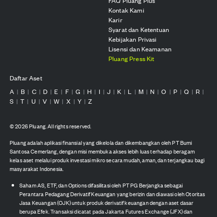
FAQ Pluang Plus
Kontak Kami
Karir
Syarat dan Ketentuan
Kebijakan Privasi
Lisensi dan Keamanan
Pluang Press Kit
Daftar Aset
A
B
C
D
E
F
G
H
I
J
K
L
M
N
O
P
Q
R
|
|
|
|
|
|
|
|
|
|
|
|
|
|
|
|
|
|
S
T
U
V
W
X
Y
Z
|
|
|
|
|
|
|
©
2026
Pluang. All rights reserved.
Pluang adalah aplikasi finansial yang dikelola dan dikembangkan oleh PT Bumi
Santosa Cemerlang, dengan misi membuka akses lebih luas terhadap beragam
kelas aset melalui produk investasi mikro secara mudah, aman, dan terjangkau bagi
masyarakat Indonesia.
Saham AS, ETF, dan Options difasilitasi oleh PT PG Berjangka sebagai
Perantara Pedagang Derivatif Keuangan yang berizin dan diawasi oleh Otoritas
Jasa Keuangan (OJK) untuk produk derivatif keuangan dengan aset dasar
berupa Efek. Transaksi dicatat pada Jakarta Futures Exchange (JFX) dan