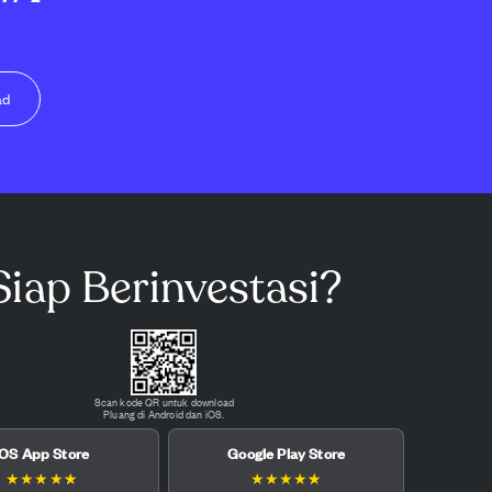
ad
Siap Berinvestasi?
Scan kode QR untuk download
Pluang di Android dan iOS.
iOS App Store
Google Play Store
★
★
★
★
★
★
★
★
★
★