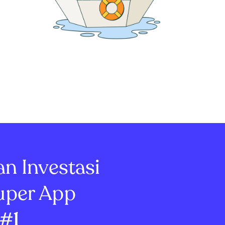
an Investasi
uper App
#1