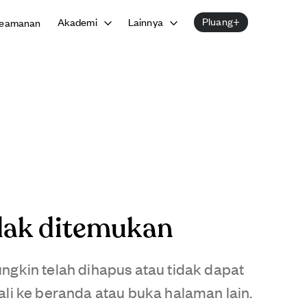
Pluang+
Akademi
Lainnya
eamanan
dak ditemukan
gkin telah dihapus atau tidak dapat
li ke beranda atau buka halaman lain.