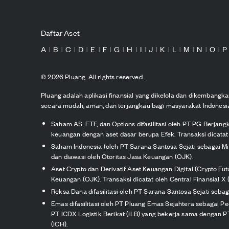
Daftar Aset
A
B
C
D
E
F
G
H
I
J
K
L
M
N
O
P
|
|
|
|
|
|
|
|
|
|
|
|
|
|
|
©
2026
Pluang. All rights reserved.
Pluang adalah aplikasi finansial yang dikelola dan dikembang
secara mudah, aman, dan terjangkau bagi masyarakat Indonesi
Saham AS, ETF, dan Options difasilitasi oleh PT PG Berjang
keuangan dengan aset dasar berupa Efek. Transaksi dicatat 
Saham Indonesia (oleh PT Sarana Santosa Sejati sebagai M
dan diawasi oleh Otoritas Jasa Keuangan (OJK).
Aset Crypto dan Derivatif Aset Keuangan Digital (Crypto Fu
Keuangan (OJK). Transaksi dicatat oleh Central Finansial X (
Reksa Dana difasilitasi oleh PT Sarana Santosa Sejati seb
Emas difasilitasi oleh PT Pluang Emas Sejahtera sebagai P
PT ICDX Logistik Berikat (ILB) yang bekerja sama dengan PT 
(ICH).