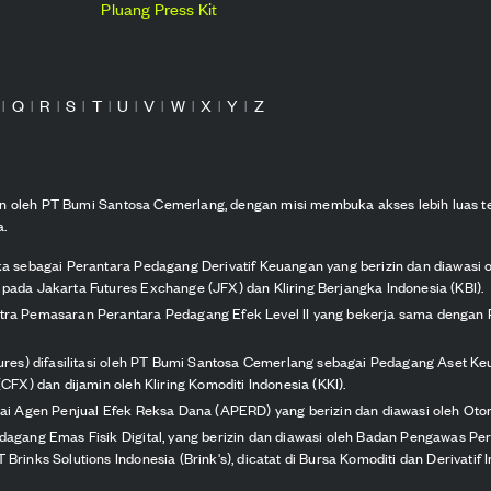
Pluang Press Kit
Q
R
S
T
U
V
W
X
Y
Z
|
|
|
|
|
|
|
|
|
|
kan oleh PT Bumi Santosa Cemerlang, dengan misi membuka akses lebih luas t
a.
ka sebagai Perantara Pedagang Derivatif Keuangan yang berizin dan diawasi 
pada Jakarta Futures Exchange (JFX) dan Kliring Berjangka Indonesia (KBI).
itra Pemasaran Perantara Pedagang Efek Level II yang bekerja sama dengan 
tures) difasilitasi oleh PT Bumi Santosa Cemerlang sebagai Pedagang Aset Keu
CFX) dan dijamin oleh Kliring Komoditi Indonesia (KKI).
agai Agen Penjual Efek Reksa Dana (APERD) yang berizin dan diawasi oleh Oto
edagang Emas Fisik Digital, yang berizin dan diawasi oleh Badan Pengawas P
Brinks Solutions Indonesia (Brink's), dicatat di Bursa Komoditi dan Derivatif