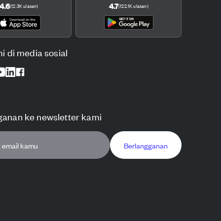
4.6
4.7
(
12.3K
ulasan
)
(
122.1K
ulasan
)
mi di media sosial
ganan ke newsletter kami
Berlangganan