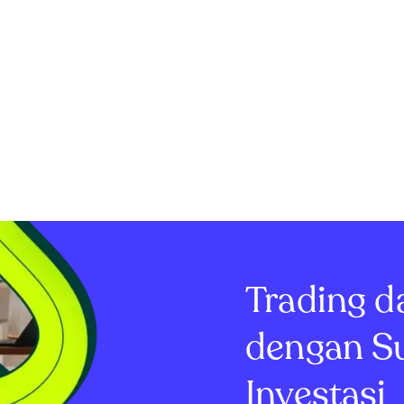
Trading d
dengan S
Investasi