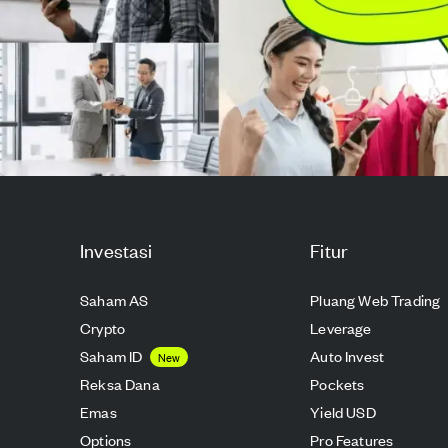
Investasi
Fitur
Saham AS
Pluang Web Trading
Crypto
Leverage
Saham ID
Auto Invest
New
Reksa Dana
Pockets
Emas
Yield USD
Options
Pro Features