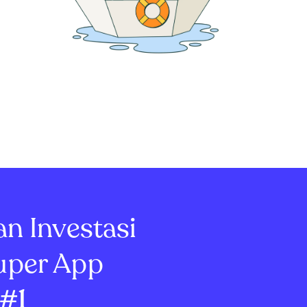
an Investasi
uper App
#1