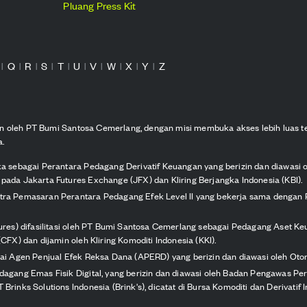
Pluang Press Kit
Q
R
S
T
U
V
W
X
Y
Z
|
|
|
|
|
|
|
|
|
|
kan oleh PT Bumi Santosa Cemerlang, dengan misi membuka akses lebih luas t
a.
ka sebagai Perantara Pedagang Derivatif Keuangan yang berizin dan diawasi 
pada Jakarta Futures Exchange (JFX) dan Kliring Berjangka Indonesia (KBI).
itra Pemasaran Perantara Pedagang Efek Level II yang bekerja sama dengan 
tures) difasilitasi oleh PT Bumi Santosa Cemerlang sebagai Pedagang Aset Keu
CFX) dan dijamin oleh Kliring Komoditi Indonesia (KKI).
agai Agen Penjual Efek Reksa Dana (APERD) yang berizin dan diawasi oleh Oto
edagang Emas Fisik Digital, yang berizin dan diawasi oleh Badan Pengawas P
Brinks Solutions Indonesia (Brink's), dicatat di Bursa Komoditi dan Derivatif