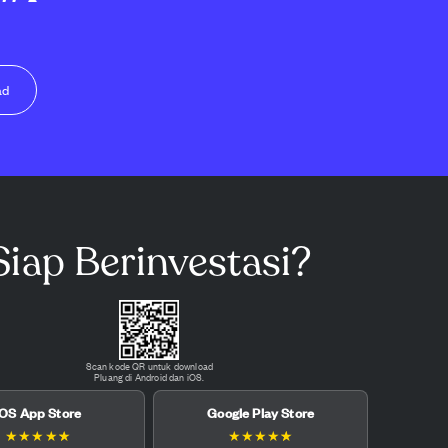
ad
Siap Berinvestasi?
Scan kode QR untuk download
Pluang di Android dan iOS.
iOS App Store
Google Play Store
★
★
★
★
★
★
★
★
★
★