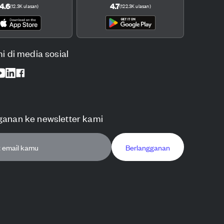
4.6
4.7
(
12.3K
ulasan
)
(
122.3K
ulasan
)
mi di media sosial
ganan ke newsletter kami
Berlangganan