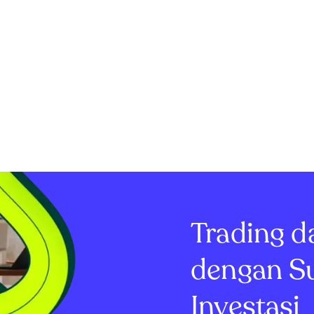
Trading d
dengan S
Investasi