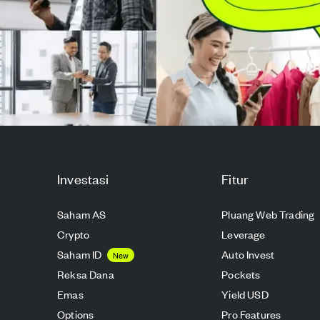
Investasi
Fitur
Saham AS
Pluang Web Trading
Crypto
Leverage
Saham ID
Auto Invest
New
Reksa Dana
Pockets
Emas
Yield USD
Options
Pro Features