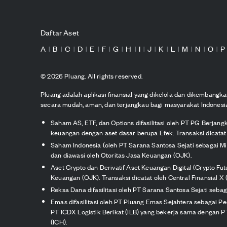
Daftar Aset
A
B
C
D
E
F
G
H
I
J
K
L
M
N
O
P
|
|
|
|
|
|
|
|
|
|
|
|
|
|
|
©
2026
Pluang. All rights reserved.
Pluang adalah aplikasi finansial yang dikelola dan dikembang
secara mudah, aman, dan terjangkau bagi masyarakat Indonesi
Saham AS, ETF, dan Options difasilitasi oleh PT PG Berjang
keuangan dengan aset dasar berupa Efek. Transaksi dicatat 
Saham Indonesia (oleh PT Sarana Santosa Sejati sebagai M
dan diawasi oleh Otoritas Jasa Keuangan (OJK).
Aset Crypto dan Derivatif Aset Keuangan Digital (Crypto Fu
Keuangan (OJK). Transaksi dicatat oleh Central Finansial X (
Reksa Dana difasilitasi oleh PT Sarana Santosa Sejati seb
Emas difasilitasi oleh PT Pluang Emas Sejahtera sebagai P
PT ICDX Logistik Berikat (ILB) yang bekerja sama dengan PT 
(ICH).