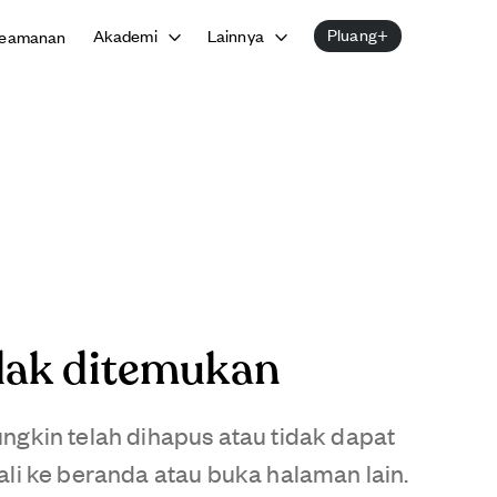
Pluang+
Akademi
Lainnya
eamanan
dak ditemukan
gkin telah dihapus atau tidak dapat
li ke beranda atau buka halaman lain.