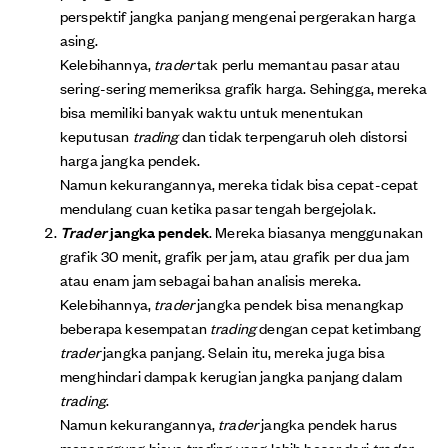
perspektif jangka panjang mengenai pergerakan harga
asing.
Kelebihannya,
trader
tak perlu memantau pasar atau
sering-sering memeriksa grafik harga. Sehingga, mereka
bisa memiliki banyak waktu untuk menentukan
keputusan
trading
dan tidak terpengaruh oleh distorsi
harga jangka pendek.
Namun kekurangannya, mereka tidak bisa cepat-cepat
mendulang cuan ketika pasar tengah bergejolak.
Trader
jangka pendek
. Mereka biasanya menggunakan
grafik 30 menit, grafik per jam, atau grafik per dua jam
atau enam jam sebagai bahan analisis mereka.
Kelebihannya,
trader
jangka pendek bisa menangkap
beberapa kesempatan
trading
dengan cepat ketimbang
trader
jangka panjang. Selain itu, mereka juga bisa
menghindari dampak kerugian jangka panjang dalam
trading
.
Namun kekurangannya,
trader
jangka pendek harus
menanggung biaya trading yang lebih besar dari
trader