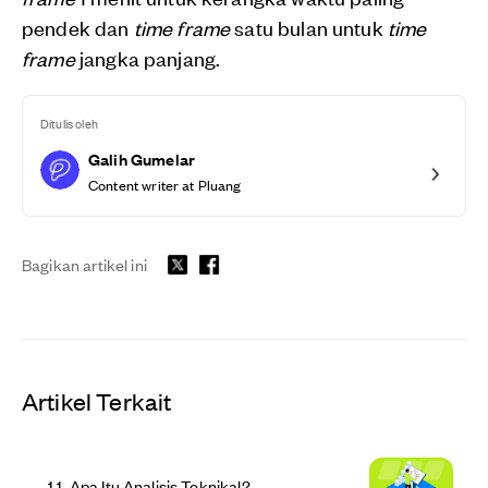
pendek dan
time frame
satu bulan untuk
time
frame
jangka panjang.
Ditulis oleh
Galih Gumelar
Content writer at Pluang
Bagikan artikel ini
Artikel Terkait
1
.
1. Apa Itu Analisis Teknikal?