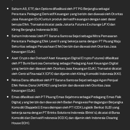
Saham AS, ETF, dan Options difasilitasi oleh PT PG Berjangka sebagai
Perantara Pedagang Derivatif Keuangan yang berizin dan diawasi oleh Otoritas
Jasa Keuangan (OJK) untuk produk derivatif keuangan dengan aset dasar
berupa Efek. Transaksi dicatat pada Jakarta Futures Exchange (JFX) dan
Kliring Berjangka Indonesia (KBI).
Saham Indonesia (oleh PT Sarana Santosa Sejati sebagai Mitra Pemasaran
Perantara Pedagang Efek Level II yang bekerja sama dengan PT Pluang Maju
Sekuritas sebagai Perusahaan Efek) berizin dan diawasi oleh Otoritas Jasa
Keuangan (OJK).
Aset Crypto dan Derivatif Aset Keuangan Digital (Crypto Futures) difasilitasi
oleh PT Bumi Santosa Cemerlang sebagai Pedagang Aset Keuangan Digital
yang berizin dan diawasi oleh Otoritas Jasa Keuangan (OJK). Transaksi dicatat
oleh Central Finansial X (CFX) dan dijamin oleh Kliring Komoditi Indonesia (KKI).
Reksa Dana difasilitasi oleh PT Sarana Santosa Sejati sebagai Agen Penjual
Efek Reksa Dana (APERD) yang berizin dan diawasi oleh Otoritas Jasa
Keuangan (OJK).
Emas difasilitasi oleh PT Pluang Emas Sejahtera sebagai Pedagang Emas Fisik
Digital, yang berizin dan diawasi oleh Badan Pengawas Perdagangan Berjangka
Komoditi (Bappebti). Emas disimpan oleh PT ICDX Logistik Berikat (ILB) yang
bekerja sama dengan PT Brinks Solutions Indonesia (Brink's), dicatat di Bursa
Komoditi dan Derivatif Indonesia (ICDX), dan dijamin oleh Indonesia Clearing
House (ICH).