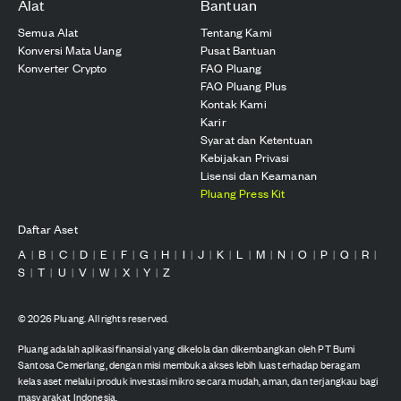
Alat
Bantuan
Semua Alat
Tentang Kami
Konversi Mata Uang
Pusat Bantuan
Konverter Crypto
FAQ Pluang
FAQ Pluang Plus
Kontak Kami
Karir
Syarat dan Ketentuan
Kebijakan Privasi
Lisensi dan Keamanan
Pluang Press Kit
Daftar Aset
A
B
C
D
E
F
G
H
I
J
K
L
M
N
O
P
Q
R
|
|
|
|
|
|
|
|
|
|
|
|
|
|
|
|
|
|
S
T
U
V
W
X
Y
Z
|
|
|
|
|
|
|
©
2026
Pluang. All rights reserved.
Pluang adalah aplikasi finansial yang dikelola dan dikembangkan oleh PT Bumi
Santosa Cemerlang, dengan misi membuka akses lebih luas terhadap beragam
kelas aset melalui produk investasi mikro secara mudah, aman, dan terjangkau bagi
masyarakat Indonesia.