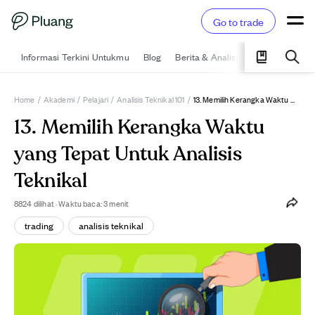
Go to trade
Informasi Terkini Untukmu
Blog
Berita & Analisis
Pelajari
Ka
Home
/
Akademi
/
Pelajari
/
Analisis Teknikal 101
/
13. Memilih Kerangka Waktu Yang Tepat Untuk Analisis Teknikal
13. Memilih Kerangka Waktu
yang Tepat Untuk Analisis
Teknikal
8824
dilihat
·
Waktu baca: 3 menit
trading
analisis teknikal