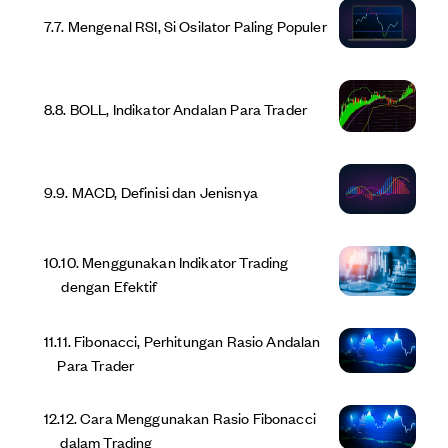
7
.
7. Mengenal RSI, Si Osilator Paling Populer
8
.
8. BOLL, Indikator Andalan Para Trader
9
.
9. MACD, Definisi dan Jenisnya
10
.
10. Menggunakan Indikator Trading
dengan Efektif
11
.
11. Fibonacci, Perhitungan Rasio Andalan
Para Trader
12
.
12. Cara Menggunakan Rasio Fibonacci
dalam Trading