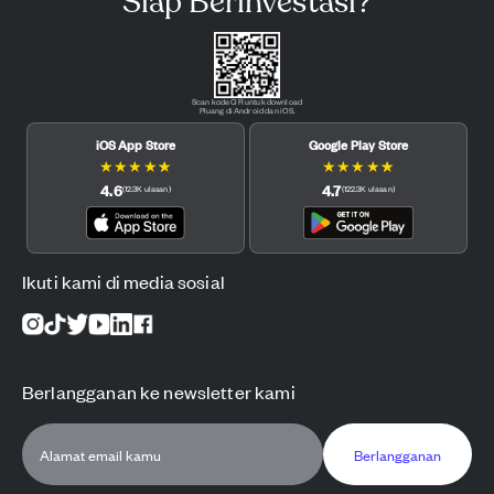
Siap Berinvestasi?
Scan kode QR untuk download
Pluang di Android dan iOS.
iOS App Store
Google Play Store
★
★
★
★
★
★
★
★
★
★
4.6
4.7
(
12.3K
ulasan
)
(
122.3K
ulasan
)
Ikuti kami di media sosial
Berlangganan ke newsletter kami
Berlangganan