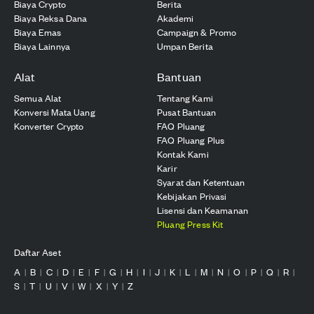
Biaya Crypto
Berita
Biaya Reksa Dana
Akademi
Biaya Emas
Campaign & Promo
Biaya Lainnya
Umpan Berita
Alat
Bantuan
Semua Alat
Tentang Kami
Konversi Mata Uang
Pusat Bantuan
Konverter Crypto
FAQ Pluang
FAQ Pluang Plus
Kontak Kami
Karir
Syarat dan Ketentuan
Kebijakan Privasi
Lisensi dan Keamanan
Pluang Press Kit
Daftar Aset
A
B
C
D
E
F
G
H
I
J
K
L
M
N
O
P
Q
R
|
|
|
|
|
|
|
|
|
|
|
|
|
|
|
|
|
|
S
T
U
V
W
X
Y
Z
|
|
|
|
|
|
|