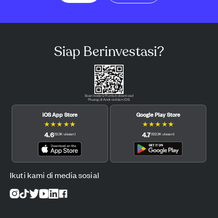
Siap Berinvestasi?
Scan kode QR untuk download
Pluang di Android dan iOS.
iOS App Store
Google Play Store
★
★
★
★
★
★
★
★
★
★
4.6
4.7
(
12.3K
ulasan
)
(
122.3K
ulasan
)
Ikuti kami di media sosial