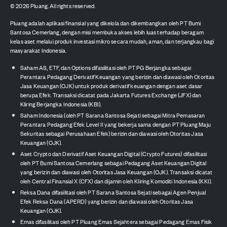
©
2026
Pluang. All rights reserved.
Pluang adalah aplikasi finansial yang dikelola dan dikembangkan oleh PT Bumi
Santosa Cemerlang, dengan misi membuka akses lebih luas terhadap beragam
kelas aset melalui produk investasi mikro secara mudah, aman, dan terjangkau bagi
masyarakat Indonesia.
Saham AS, ETF, dan Options difasilitasi oleh PT PG Berjangka sebagai
Perantara Pedagang Derivatif Keuangan yang berizin dan diawasi oleh Otoritas
Jasa Keuangan (OJK) untuk produk derivatif keuangan dengan aset dasar
berupa Efek. Transaksi dicatat pada Jakarta Futures Exchange (JFX) dan
Kliring Berjangka Indonesia (KBI).
Saham Indonesia (oleh PT Sarana Santosa Sejati sebagai Mitra Pemasaran
Perantara Pedagang Efek Level II yang bekerja sama dengan PT Pluang Maju
Sekuritas sebagai Perusahaan Efek) berizin dan diawasi oleh Otoritas Jasa
Keuangan (OJK).
Aset Crypto dan Derivatif Aset Keuangan Digital (Crypto Futures) difasilitasi
oleh PT Bumi Santosa Cemerlang sebagai Pedagang Aset Keuangan Digital
yang berizin dan diawasi oleh Otoritas Jasa Keuangan (OJK). Transaksi dicatat
oleh Central Finansial X (CFX) dan dijamin oleh Kliring Komoditi Indonesia (KKI).
Reksa Dana difasilitasi oleh PT Sarana Santosa Sejati sebagai Agen Penjual
Efek Reksa Dana (APERD) yang berizin dan diawasi oleh Otoritas Jasa
Keuangan (OJK).
Emas difasilitasi oleh PT Pluang Emas Sejahtera sebagai Pedagang Emas Fisik