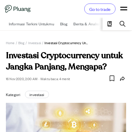
Go to trade
Informasi Terkini Untukmu
Blog
Berita & Analisis
Pelajari
Ka
Home
/
Blog
/
Investasi
/
Investasi Cryptocurrency Untuk Jangka Panjang, Mengapa?
Investasi Cryptocurrency untuk
Jangka Panjang, Mengapa?
16 Nov 2020, 2:00 AM
·
Waktu baca:
4
menit
Kategori
investasi