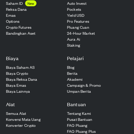
Saham ID
Auto Invest
New
Reksa Dana
Pockets
Emas
Yield USD
Options
Pro Features
Crypto Futures
Pluang Cuan
Bandingkan Aset
24-Hour Market
Aura Ai
Staking
Biaya
Pelajari
Biaya Saham AS
Blog
Biaya Crypto
Berita
Biaya Reksa Dana
Akademi
Biaya Emas
Campaign & Promo
Biaya Lainnya
Umpan Berita
Alat
Bantuan
Semua Alat
Tentang Kami
Konversi Mata Uang
Pusat Bantuan
Konverter Crypto
FAQ Pluang
FAQ Pluang Plus