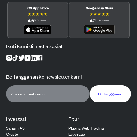
iOS App Store
Google Play Store
★
★
★
★
★
★
★
★
★
★
4.6
4.7
(
12.3K
ulasan
)
(
122.1K
ulasan
)
Ikuti kami di media sosial
Berlangganan ke newsletter kami
Berlangganan
Investasi
Fitur
Saham AS
Pluang Web Trading
Crypto
Leverage