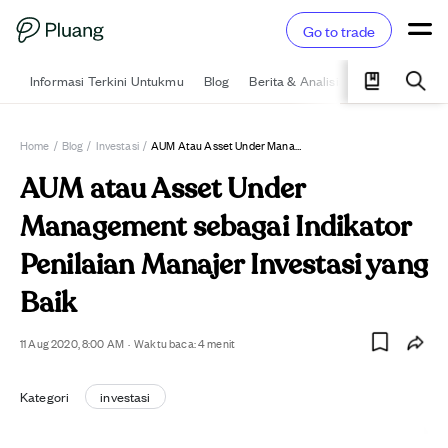
Go to trade
Informasi Terkini Untukmu
Blog
Berita & Analisis
Pelajari
Ka
Home
/
Blog
/
Investasi
/
AUM Atau Asset Under Management Sebagai Indikator Penilaian Manajer Investasi Yang Baik
AUM atau Asset Under
Management sebagai Indikator
Penilaian Manajer Investasi yang
Baik
11 Aug 2020, 8:00 AM
·
Waktu baca:
4
menit
Kategori
investasi