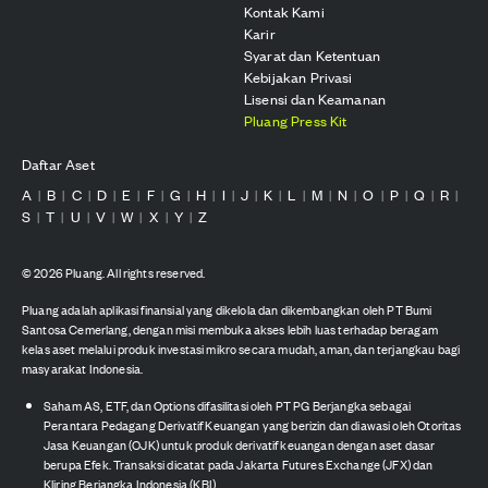
Kontak Kami
Karir
Syarat dan Ketentuan
Kebijakan Privasi
Lisensi dan Keamanan
Pluang Press Kit
Daftar Aset
A
B
C
D
E
F
G
H
I
J
K
L
M
N
O
P
Q
R
|
|
|
|
|
|
|
|
|
|
|
|
|
|
|
|
|
|
S
T
U
V
W
X
Y
Z
|
|
|
|
|
|
|
©
2026
Pluang. All rights reserved.
Pluang adalah aplikasi finansial yang dikelola dan dikembangkan oleh PT Bumi
Santosa Cemerlang, dengan misi membuka akses lebih luas terhadap beragam
kelas aset melalui produk investasi mikro secara mudah, aman, dan terjangkau bagi
masyarakat Indonesia.
Saham AS, ETF, dan Options difasilitasi oleh PT PG Berjangka sebagai
Perantara Pedagang Derivatif Keuangan yang berizin dan diawasi oleh Otoritas
Jasa Keuangan (OJK) untuk produk derivatif keuangan dengan aset dasar
berupa Efek. Transaksi dicatat pada Jakarta Futures Exchange (JFX) dan
Kliring Berjangka Indonesia (KBI).