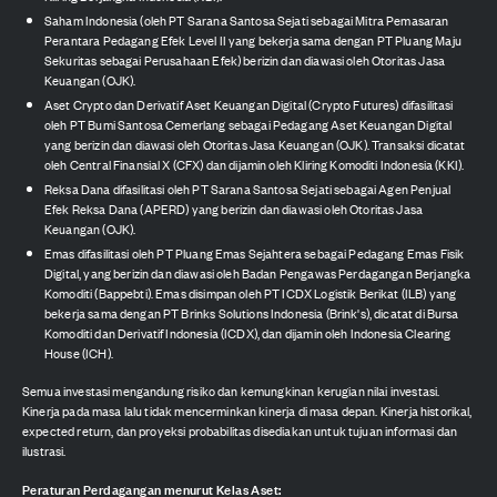
Saham Indonesia (oleh PT Sarana Santosa Sejati sebagai Mitra Pemasaran
Perantara Pedagang Efek Level II yang bekerja sama dengan PT Pluang Maju
Sekuritas sebagai Perusahaan Efek) berizin dan diawasi oleh Otoritas Jasa
Keuangan (OJK).
Aset Crypto dan Derivatif Aset Keuangan Digital (Crypto Futures) difasilitasi
oleh PT Bumi Santosa Cemerlang sebagai Pedagang Aset Keuangan Digital
yang berizin dan diawasi oleh Otoritas Jasa Keuangan (OJK). Transaksi dicatat
oleh Central Finansial X (CFX) dan dijamin oleh Kliring Komoditi Indonesia (KKI).
Reksa Dana difasilitasi oleh PT Sarana Santosa Sejati sebagai Agen Penjual
Efek Reksa Dana (APERD) yang berizin dan diawasi oleh Otoritas Jasa
Keuangan (OJK).
Emas difasilitasi oleh PT Pluang Emas Sejahtera sebagai Pedagang Emas Fisik
Digital, yang berizin dan diawasi oleh Badan Pengawas Perdagangan Berjangka
Komoditi (Bappebti). Emas disimpan oleh PT ICDX Logistik Berikat (ILB) yang
bekerja sama dengan PT Brinks Solutions Indonesia (Brink's), dicatat di Bursa
Komoditi dan Derivatif Indonesia (ICDX), dan dijamin oleh Indonesia Clearing
House (ICH).
Semua investasi mengandung risiko dan kemungkinan kerugian nilai investasi.
Kinerja pada masa lalu tidak mencerminkan kinerja di masa depan. Kinerja historikal,
expected return, dan proyeksi probabilitas disediakan untuk tujuan informasi dan
ilustrasi.
Peraturan Perdagangan menurut Kelas Aset: