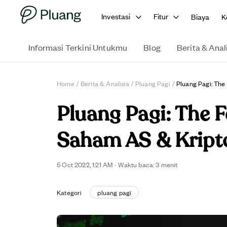
Investasi
Fitur
Biaya
K
Informasi Terkini Untukmu
Blog
Berita & Anal
Home
/
Berita & Analisis
/
Pluang Pagi
/
Pluang Pagi: The
Pluang Pagi: The F
Saham AS & Kript
5 Oct 2022, 1:21 AM
·
Waktu baca: 3 menit
Kategori
pluang pagi