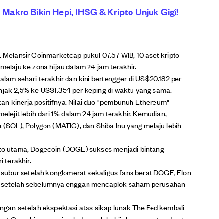
akro Bikin Hepi, IHSG & Kripto Unjuk Gigi!
. Melansir Coinmarketcap pukul 07.57 WIB, 10 aset kripto
 melaju ke zona hijau dalam 24 jam terakhir.
dalam sehari terakhir dan kini bertengger di US$20.182 per
anjak 2,5% ke US$1.354 per keping di waktu yang sama.
an kinerja positifnya. Nilai duo "pembunuh Ethereum"
ejit lebih dari 1% dalam 24 jam terakhir. Kemudian,
a (SOL), Polygon (MATIC), dan Shiba Inu yang melaju lebih
ipto utama, Dogecoin (DOGE) sukses menjadi bintang
 terakhir.
in subur setelah konglomerat sekaligus fans berat DOGE, Elon
er setelah sebelumnya enggan mencaplok saham perusahan
bangan setelah ekspektasi atas sikap lunak The Fed kembali
Sobat Cuan bisa menyimak dampak kebijakan moneter dengan