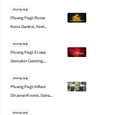
Saham AS & Kripto
Kembali Jaya
pluang pagi
Pluang Pagi: Rusia
Kena Sanksi, Aset
Kripto Malah Kian
Seksi!
pluang pagi
Pluang Pagi: Eropa
Semakin Genting,
Saham AS & Kripto
Terbanting
pluang pagi
Pluang Pagi: Inflasi
Diramal Kronis, Saham
AS & Kripto Kompak
Nangis
pluang pagi