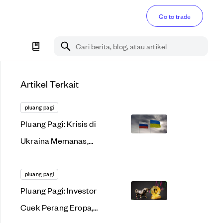
Go to trade
Cari berita, blog, atau artikel
Artikel Terkait
pluang pagi
Pluang Pagi: Krisis di
Ukraina Memanas,
Aset Kripto Kembali
Lemas!
pluang pagi
Pluang Pagi: Investor
Cuek Perang Eropa,