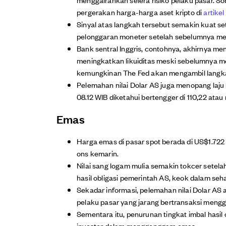
pergerakan harga-harga aset kripto di
artikel
Sinyal atas langkah tersebut semakin kuat se
pelonggaran moneter setelah sebelumnya m
Bank sentral Inggris, contohnya, akhirnya me
meningkatkan likuiditas meski sebelumnya 
kemungkinan The Fed akan mengambil langk
Pelemahan nilai Dolar AS juga menopang laju h
08.12 WIB diketahui bertengger di 110,22 at
Emas
Harga emas di pasar spot berada di US$1.722
ons kemarin.
Nilai sang logam mulia semakin tokcer setela
hasil obligasi pemerintah AS, keok dalam sehar
Sekadar informasi, pelemahan nilai Dolar AS
pelaku pasar yang jarang bertransaksi meng
Sementara itu, penurunan tingkat imbal hasi
investor dalam menggenggam emas.