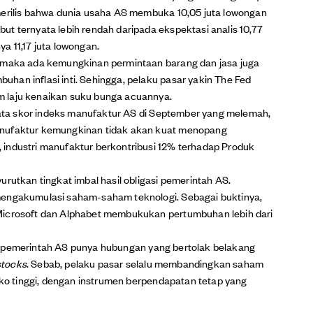
merilis bahwa dunia usaha AS membuka 10,05 juta lowongan
t ternyata lebih rendah daripada ekspektasi analis 10,77
a 11,17 juta lowongan.
, maka ada kemungkinan permintaan barang dan jasa juga
han inflasi inti. Sehingga, pelaku pasar yakin The Fed
 laju kenaikan suku bunga acuannya.
 data skor indeks manufaktur AS di September yang melemah,
anufaktur kemungkinan tidak akan kuat menopang
industri manufaktur berkontribusi 12% terhadap Produk
urutkan tingkat imbal hasil obligasi pemerintah AS.
mengakumulasi saham-saham teknologi. Sebagai buktinya,
Microsoft dan Alphabet membukukan pertumbuhan lebih dari
gasi pemerintah AS punya hubungan yang bertolak belakang
stocks
. Sebab, pelaku pasar selalu membandingkan saham
siko tinggi, dengan instrumen berpendapatan tetap yang