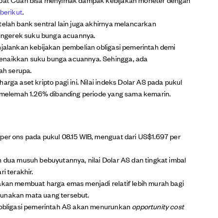
 berikut
.
telah bank sentral lain juga akhirnya melancarkan
engerek suku bunga acuannya.
njalankan kebijakan pembelian obligasi pemerintah demi
menaikkan suku bunga acuannya. Sehingga, ada
ah serupa.
arga aset kripto pagi ini. Nilai indeks Dolar AS pada pukul
au melemah 1.26% dibanding periode yang sama kemarin.
 per ons pada pukul 08.15 WIB, menguat dari US$1.697 per
h dua musuh bebuyutannya, nilai Dolar AS dan tingkat imbal
i terakhir.
 akan membuat harga emas menjadi relatif lebih murah bagi
gunakan mata uang tersebut.
l obligasi pemerintah AS akan menurunkan
opportunity cost