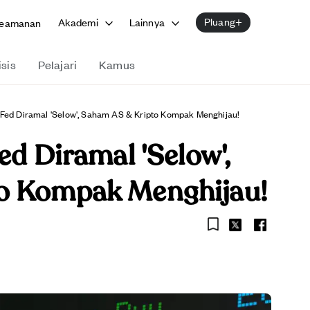
Pluang+
Akademi
Lainnya
eamanan
isis
Pelajari
Kamus
 Fed Diramal 'Selow', Saham AS & Kripto Kompak Menghijau!
ed Diramal 'Selow',
o Kompak Menghijau!