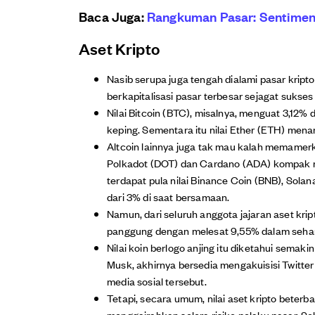
Baca Juga:
Rangkuman Pasar: Sentimen M
Aset Kripto
Nasib serupa juga tengah dialami pasar kripto
berkapitalisasi pasar terbesar sejagat sukses
Nilai Bitcoin (BTC), misalnya, menguat 3,12% 
keping. Sementara itu nilai Ether (ETH) men
Altcoin lainnya juga tak mau kalah memamerk
Polkadot (DOT) dan Cardano (ADA) kompak mel
terdapat pula nilai Binance Coin (BNB), Solan
dari 3% di saat bersamaan.
Namun, dari seluruh anggota jajaran aset kr
panggung dengan melesat 9,55% dalam sehari
Nilai koin berlogo anjing itu diketahui semak
Musk, akhirnya bersedia mengakuisisi Twitt
media sosial tersebut.
Tetapi, secara umum, nilai aset kripto beter
menggairahkan selera risiko pelaku pasar. 