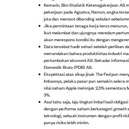
Kemarin, Biro Statistik Ketenagakerjaan AS 
pekerjaan pada Agustus, Namun, angka tersebu
juta dan merosot dibanding sebulan sebelumny
Jika permintaan tenaga kerja terus menurun
ikut melambat dan ujungnya meredam pertumbu
akan merespons kondisi itu dengan mengerem
Data tersebut hadir sehari setelah perilisan
menandakan bahwa produktivitas industri m
pertumbuhan ekonomi AS. Sekadar informasi, 
Domestik Bruto (PDB) AS.
Ekspektasi atas sikap jinak The Fed pun meny
Imbasnya, pelaku pasar pun semakin selera 
nilai saham Apple melonjak 2,5% sementara 
3%.
Asal tahu saja, laju tingkat imbal hasil obli
dengan performa saham berkategori
growth 
teknologi, sebuah instrumen dengan profil ri
punya risiko lebih minim.