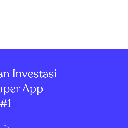
an Investasi
uper App
#1