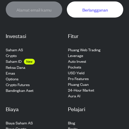
Berlangganan
Investasi
Fitur
Saham AS
Pluang Web Trading
Crypto
Leverage
Saham ID
Auto Invest
New
Pockets
Reksa Dana
USD Yield
Emas
Pro Features
Options
Pluang Cuan
Crypto Futures
24-Hour Market
Bandingkan Aset
Aura AI
Biaya
Pelajari
Biaya Saham AS
Blog
Biaya Crypto
Berita