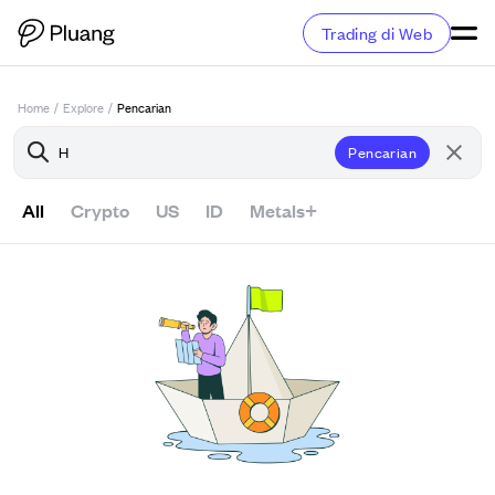
Trading di Web
Home
/
Explore
/
Pencarian
Pencarian
All
Crypto
US
ID
Metals+