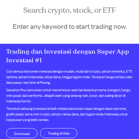
Search crypto, stock, or ETF
Enter any keyword to start trading now.
Trading dan Investasi dengan Super App
Investasi #1
Cari semua instrumen investasi dengan mudah, mulai dari crypto, saham Amerika, ETF,
options, saham Indonesia, reksa dana, hingga logam mulia. Temukan harga terbaru dan
data pasar real-time di Pluang.
Gunakan fitur pencarian untuk menemukan aset berdasarkan nama, kategori, harga,
tren pasar, dan performa. Jelajahi aset yang sedang naik, turun, dan paling dicari di
Indonesia hari ini.
Temukan peluang investasi terbaik melalui pencarian cepat dengan data real-time,
grafik pasar, serta tren crypto, saham, reksa dana, dan logam mulia Indonesia untuk
keputusan yang lebih cerdas.
Trading di Web
Download