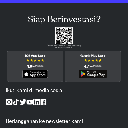
Siap Berinvestasi?
Scan kode QR untuk download Pluang
di Android dan iOS.
iOS App Store
Google Play Store
★
★
★
★
★
★
★
★
★
★
4.6
4.7
(
12.3K
ulasan
)
(
122.3K
ulasan
)
Ikuti kami di media sosial
Berlangganan ke newsletter kami