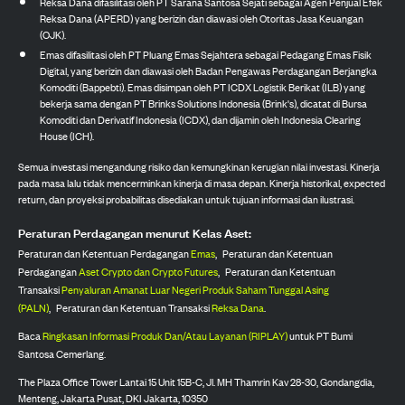
Reksa Dana difasilitasi oleh PT Sarana Santosa Sejati sebagai Agen Penjual Efek
Reksa Dana (APERD) yang berizin dan diawasi oleh Otoritas Jasa Keuangan
(OJK).
Emas difasilitasi oleh PT Pluang Emas Sejahtera sebagai Pedagang Emas Fisik
Digital, yang berizin dan diawasi oleh Badan Pengawas Perdagangan Berjangka
Komoditi (Bappebti). Emas disimpan oleh PT ICDX Logistik Berikat (ILB) yang
bekerja sama dengan PT Brinks Solutions Indonesia (Brink's), dicatat di Bursa
Komoditi dan Derivatif Indonesia (ICDX), dan dijamin oleh Indonesia Clearing
House (ICH).
Semua investasi mengandung risiko dan kemungkinan kerugian nilai investasi. Kinerja
pada masa lalu tidak mencerminkan kinerja di masa depan. Kinerja historikal, expected
return, dan proyeksi probabilitas disediakan untuk tujuan informasi dan ilustrasi.
Peraturan Perdagangan menurut Kelas Aset:
Peraturan dan Ketentuan Perdagangan
Emas
,
Peraturan dan Ketentuan
Perdagangan
Aset Crypto dan Crypto Futures
,
Peraturan dan Ketentuan
Transaksi
Penyaluran Amanat Luar Negeri Produk Saham Tunggal Asing
(PALN)
,
Peraturan dan Ketentuan Transaksi
Reksa Dana
.
Baca
Ringkasan Informasi Produk Dan/Atau Layanan (RIPLAY)
untuk PT Bumi
Santosa Cemerlang.
The Plaza Office Tower Lantai 15 Unit 15B-C, Jl. MH Thamrin Kav 28-30, Gondangdia,
Menteng, Jakarta Pusat, DKI Jakarta, 10350