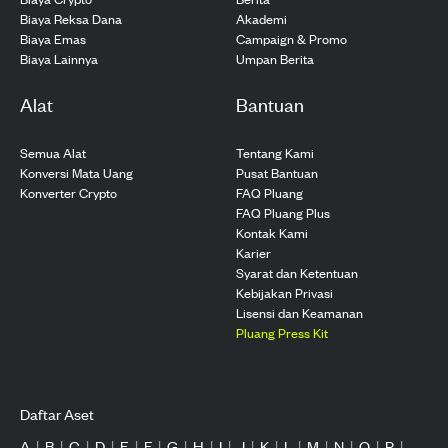
Biaya Reksa Dana
Akademi
Biaya Emas
Campaign & Promo
Biaya Lainnya
Umpan Berita
Alat
Bantuan
Semua Alat
Tentang Kami
Konversi Mata Uang
Pusat Bantuan
Konverter Crypto
FAQ Pluang
FAQ Pluang Plus
Kontak Kami
Karier
Syarat dan Ketentuan
Kebijakan Privasi
Lisensi dan Keamanan
Pluang Press Kit
Daftar Aset
A
|
B
|
C
|
D
|
E
|
F
|
G
|
H
|
I
|
J
|
K
|
L
|
M
|
N
|
O
|
P
|