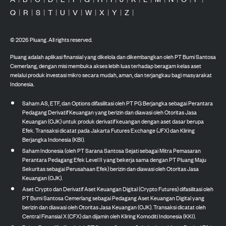
Q
|
R
|
S
|
T
|
U
|
V
|
W
|
X
|
Y
|
Z
|
©
2026
Pluang. All rights reserved.
Pluang adalah aplikasi finansial yang dikelola dan dikembangkan oleh PT Bumi Santosa
Cemerlang, dengan misi membuka akses lebih luas terhadap beragam kelas aset
melalui produk investasi mikro secara mudah, aman, dan terjangkau bagi masyarakat
Indonesia.
Saham AS, ETF, dan Options difasilitasi oleh PT PG Berjangka sebagai Perantara
Pedagang Derivatif Keuangan yang berizin dan diawasi oleh Otoritas Jasa
Keuangan (OJK) untuk produk derivatif keuangan dengan aset dasar berupa
Efek. Transaksi dicatat pada Jakarta Futures Exchange (JFX) dan Kliring
Berjangka Indonesia (KBI).
Saham Indonesia (oleh PT Sarana Santosa Sejati sebagai Mitra Pemasaran
Perantara Pedagang Efek Level II yang bekerja sama dengan PT Pluang Maju
Sekuritas sebagai Perusahaan Efek) berizin dan diawasi oleh Otoritas Jasa
Keuangan (OJK).
Aset Crypto dan Derivatif Aset Keuangan Digital (Crypto Futures) difasilitasi oleh
PT Bumi Santosa Cemerlang sebagai Pedagang Aset Keuangan Digital yang
berizin dan diawasi oleh Otoritas Jasa Keuangan (OJK). Transaksi dicatat oleh
Central Finansial X (CFX) dan dijamin oleh Kliring Komoditi Indonesia (KKI).