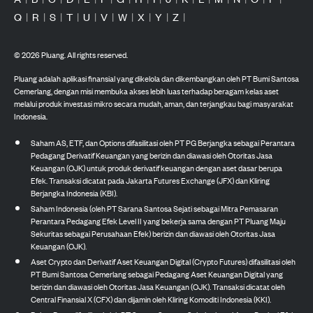
Q
|
R
|
S
|
T
|
U
|
V
|
W
|
X
|
Y
|
Z
|
©
2026
Pluang. All rights reserved.
Pluang adalah aplikasi finansial yang dikelola dan dikembangkan oleh PT Bumi Santosa
Cemerlang, dengan misi membuka akses lebih luas terhadap beragam kelas aset
melalui produk investasi mikro secara mudah, aman, dan terjangkau bagi masyarakat
Indonesia.
Saham AS, ETF, dan Options difasilitasi oleh PT PG Berjangka sebagai Perantara
Pedagang Derivatif Keuangan yang berizin dan diawasi oleh Otoritas Jasa
Keuangan (OJK) untuk produk derivatif keuangan dengan aset dasar berupa
Efek. Transaksi dicatat pada Jakarta Futures Exchange (JFX) dan Kliring
Berjangka Indonesia (KBI).
Saham Indonesia (oleh PT Sarana Santosa Sejati sebagai Mitra Pemasaran
Perantara Pedagang Efek Level II yang bekerja sama dengan PT Pluang Maju
Sekuritas sebagai Perusahaan Efek) berizin dan diawasi oleh Otoritas Jasa
Keuangan (OJK).
Aset Crypto dan Derivatif Aset Keuangan Digital (Crypto Futures) difasilitasi oleh
PT Bumi Santosa Cemerlang sebagai Pedagang Aset Keuangan Digital yang
berizin dan diawasi oleh Otoritas Jasa Keuangan (OJK). Transaksi dicatat oleh
Central Finansial X (CFX) dan dijamin oleh Kliring Komoditi Indonesia (KKI).