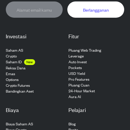
Berlangganan
Investasi
Fitur
Saham AS
Pluang Web Trading
Crypto
Leverage
Saham ID
Auto Invest
New
Pockets
Reksa Dana
USD Yield
Emas
Pro Features
Options
Pluang Cuan
Crypto Futures
24-Hour Market
Bandingkan Aset
Aura AI
Biaya
Pelajari
Biaya Saham AS
Blog
Biaya Crypto
Berita