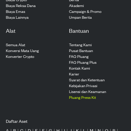
Biaya Reksa Dana
Akademi
Biaya Emas
Campaign & Promo
Biaya Lainnya
Umpan Berita
Alat
Bantuan
Semua Alat
Tentang Kami
Konversi Mata Uang
Pusat Bantuan
Konverter Crypto
FAQ Pluang
FAQ Pluang Plus
Kontak Kami
Karier
Syarat dan Ketentuan
Kebijakan Privasi
Lisensi dan Keamanan
Pluang Press Kit
Daftar Aset
A
|
B
|
C
|
D
|
E
|
F
|
G
|
H
|
I
|
J
|
K
|
L
|
M
|
N
|
O
|
P
|