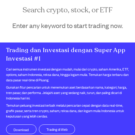
Search crypto, stock, or ETF
Enter any keyword to start trading now.
Trading dan Investasi dengan Super App
Investasi #1
Cari semua instrumen investasi dengan mudah, mulai dari crypto, saham Amerika, ETF,
options, saham Indonesia, reksa dana, hingga logam mulia. Temukan harga terbaru dan
data pasar real-time di Pluang.
Gunakan fitur pencarian untuk menemukan aset berdasarkan nama, kategori, harga,
tren pasar, dan performa. Jelajahi aset yang sedang naik, turun, dan paling dicari di
Indonesia hari ini.
Temukan peluang investasi terbaik melalui pencarian cepat dengan data real-time,
grafik pasar, serta tren crypto, saham, reksa dana, dan logam mulia Indonesia untuk
keputusan yang lebih cerdas.
Trading di Web
Download