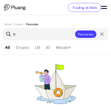
Trading di Web
Home
/
Explore
/
Pencarian
Pencarian
All
Crypto
US
ID
Metals+