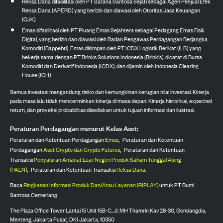
Reksa Dana difasilitasi oleh PT Sarana Santosa Sejati sebagai Agen Penjual Efek
Reksa Dana (APERD) yang berizin dan diawasi oleh Otoritas Jasa Keuangan
(OJK).
Emas difasilitasi oleh PT Pluang Emas Sejahtera sebagai Pedagang Emas Fisik
Digital, yang berizin dan diawasi oleh Badan Pengawas Perdagangan Berjangka
Komoditi (Bappebti). Emas disimpan oleh PT ICDX Logistik Berikat (ILB) yang
bekerja sama dengan PT Brinks Solutions Indonesia (Brink's), dicatat di Bursa
Komoditi dan Derivatif Indonesia (ICDX), dan dijamin oleh Indonesia Clearing
House (ICH).
Semua investasi mengandung risiko dan kemungkinan kerugian nilai investasi. Kinerja
pada masa lalu tidak mencerminkan kinerja di masa depan. Kinerja historikal, expected
return, dan proyeksi probabilitas disediakan untuk tujuan informasi dan ilustrasi.
Peraturan Perdagangan menurut Kelas Aset:
Peraturan dan Ketentuan Perdagangan
Emas
,
Peraturan dan Ketentuan
Perdagangan
Aset Crypto dan Crypto Futures
,
Peraturan dan Ketentuan
Transaksi
Penyaluran Amanat Luar Negeri Produk Saham Tunggal Asing
(PALN)
,
Peraturan dan Ketentuan Transaksi
Reksa Dana
.
Baca
Ringkasan Informasi Produk Dan/Atau Layanan (RIPLAY)
untuk PT Bumi
Santosa Cemerlang.
The Plaza Office Tower Lantai 15 Unit 15B-C, Jl. MH Thamrin Kav 28-30, Gondangdia,
Menteng, Jakarta Pusat, DKI Jakarta, 10350