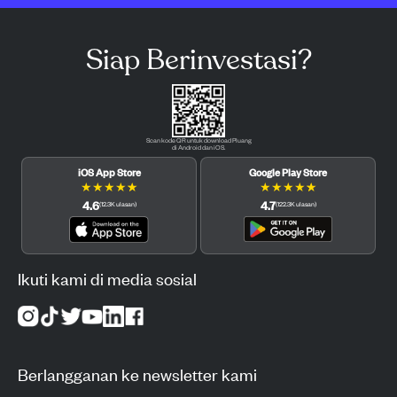
Siap Berinvestasi?
Scan kode QR untuk download Pluang
di Android dan iOS.
iOS App Store
Google Play Store
★
★
★
★
★
★
★
★
★
★
4.6
4.7
(
12.3K
ulasan
)
(
122.3K
ulasan
)
Ikuti kami di media sosial
Berlangganan ke newsletter kami