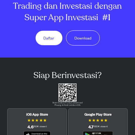
Trading dan Investasi dengan
Super App Investasi
#1
Daftar
Download
Siap Berinvestasi?
Scan kode QR untuk download
Pluang di Android dan iOS.
iOS App Store
Google Play Store
★
★
★
★
★
★
★
★
★
★
4.6
4.7
(
12.3K
ulasan
)
(
122.1K
ulasan
)