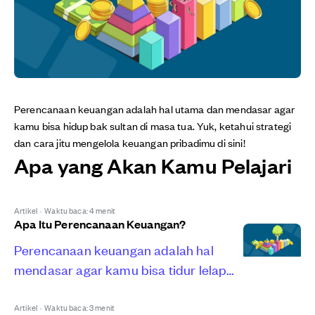
Perencanaan keuangan adalah hal utama dan mendasar agar
kamu bisa hidup bak sultan di masa tua. Yuk, ketahui strategi
dan cara jitu mengelola keuangan pribadimu di sini!
Apa yang Akan Kamu Pelajari
Artikel
·
Waktu baca: 4 menit
Apa Itu Perencanaan Keuangan?
Perencanaan keuangan adalah hal
mendasar agar kamu bisa tidur lelap
tanpa memikirkan urusan kantong.
Namun, apa itu perencanaan
Artikel
·
Waktu baca: 3 menit