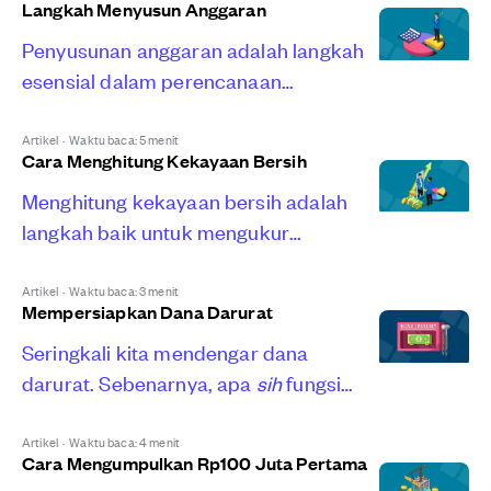
Langkah Menyusun Anggaran
keuangan?
Penyusunan anggaran adalah langkah
esensial dalam perencanaan
keuangan. Sebab, anggaran ibarat rem
yang mampu menahanmu untuk boros
Artikel
·
Waktu baca: 5 menit
Cara Menghitung Kekayaan Bersih
belanja.
Menghitung kekayaan bersih adalah
langkah baik untuk mengukur
kesehatan finansialmu. Pahami cara
menghitungnya di sini!
Artikel
·
Waktu baca: 3 menit
Mempersiapkan Dana Darurat
Seringkali kita mendengar dana
darurat. Sebenarnya, apa
sih
fungsi
dan bagaimana cara mempersiapkan
dana satu ini?
Artikel
·
Waktu baca: 4 menit
Cara Mengumpulkan Rp100 Juta Pertama