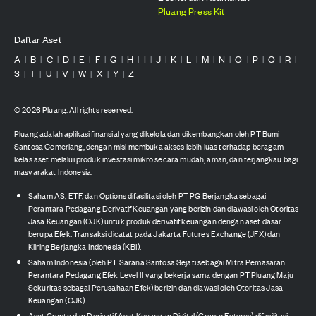
Pluang Press Kit
Daftar Aset
A
B
C
D
E
F
G
H
I
J
K
L
M
N
O
P
Q
R
|
|
|
|
|
|
|
|
|
|
|
|
|
|
|
|
|
|
S
T
U
V
W
X
Y
Z
|
|
|
|
|
|
|
©
2026
Pluang. All rights reserved.
Pluang adalah aplikasi finansial yang dikelola dan dikembangkan oleh PT Bumi
Santosa Cemerlang, dengan misi membuka akses lebih luas terhadap beragam
kelas aset melalui produk investasi mikro secara mudah, aman, dan terjangkau bagi
masyarakat Indonesia.
Saham AS, ETF, dan Options difasilitasi oleh PT PG Berjangka sebagai
Perantara Pedagang Derivatif Keuangan yang berizin dan diawasi oleh Otoritas
Jasa Keuangan (OJK) untuk produk derivatif keuangan dengan aset dasar
berupa Efek. Transaksi dicatat pada Jakarta Futures Exchange (JFX) dan
Kliring Berjangka Indonesia (KBI).
Saham Indonesia (oleh PT Sarana Santosa Sejati sebagai Mitra Pemasaran
Perantara Pedagang Efek Level II yang bekerja sama dengan PT Pluang Maju
Sekuritas sebagai Perusahaan Efek) berizin dan diawasi oleh Otoritas Jasa
Keuangan (OJK).
Aset Crypto dan Derivatif Aset Keuangan Digital (Crypto Futures) difasilitasi