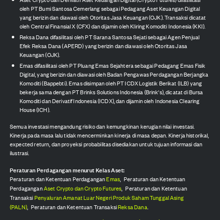
oleh PT Bumi Santosa Cemerlang sebagai Pedagang Aset Keuangan Digital
yang berizin dan diawasi oleh Otoritas Jasa Keuangan (OJK). Transaksi dicatat
oleh Central Finansial X (CFX) dan dijamin oleh Kliring Komoditi Indonesia (KKI).
Reksa Dana difasilitasi oleh PT Sarana Santosa Sejati sebagai Agen Penjual
Efek Reksa Dana (APERD) yang berizin dan diawasi oleh Otoritas Jasa
Keuangan (OJK).
Emas difasilitasi oleh PT Pluang Emas Sejahtera sebagai Pedagang Emas Fisik
Digital, yang berizin dan diawasi oleh Badan Pengawas Perdagangan Berjangka
Komoditi (Bappebti). Emas disimpan oleh PT ICDX Logistik Berikat (ILB) yang
bekerja sama dengan PT Brinks Solutions Indonesia (Brink's), dicatat di Bursa
Komoditi dan Derivatif Indonesia (ICDX), dan dijamin oleh Indonesia Clearing
House (ICH).
Semua investasi mengandung risiko dan kemungkinan kerugian nilai investasi.
Kinerja pada masa lalu tidak mencerminkan kinerja di masa depan. Kinerja historikal,
expected return, dan proyeksi probabilitas disediakan untuk tujuan informasi dan
ilustrasi.
Peraturan Perdagangan menurut Kelas Aset:
Peraturan dan Ketentuan Perdagangan
Emas
,
Peraturan dan Ketentuan
Perdagangan
Aset Crypto dan Crypto Futures
,
Peraturan dan Ketentuan
Transaksi
Penyaluran Amanat Luar Negeri Produk Saham Tunggal Asing
(PALN)
,
Peraturan dan Ketentuan Transaksi
Reksa Dana
.