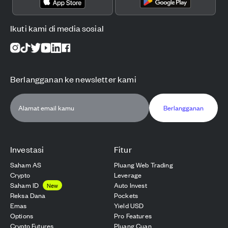
Ikuti kami di media sosial
Berlangganan ke newsletter kami
Berlangganan
Investasi
Fitur
Saham AS
Pluang Web Trading
Crypto
Leverage
Saham ID
Auto Invest
New
Reksa Dana
Pockets
Emas
Yield USD
Options
Pro Features
Crypto Futures
Pluang Cuan