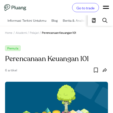
Go to trade
Informasi Terkini Untukmu
Blog
Berita & Analisis
Pelajari
Ka
Home
/
Akademi
/
Pelajari
/
Perencanaan Keuangan 101
Pemula
Perencanaan Keuangan 101
6
artikel