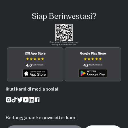
Siap Berinvestasi?
Scan kode QR untuk download
Pluang di Android dan iOS.
iOS App Store
Google Play Store
★
★
★
★
★
★
★
★
★
★
4.6
4.7
(
12.3K
ulasan
)
(
122.3K
ulasan
)
Ikuti kami di media sosial
Berlangganan ke newsletter kami