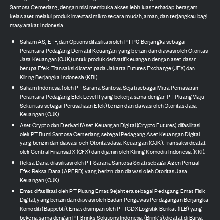
Santosa Cemerlang, dengan misi membuka akses lebih luas terhadap beragam
kelas aset melalui produk investasi mikro secara mudah, aman, dan terjangkau bagi
masyarakat Indonesia.
Saham AS, ETF, dan Options difasilitasi oleh PT PG Berjangka sebagai
Perantara Pedagang Derivatif Keuangan yang berizin dan diawasi oleh Otoritas
Jasa Keuangan (OJK) untuk produk derivatif keuangan dengan aset dasar
berupa Efek. Transaksi dicatat pada Jakarta Futures Exchange (JFX) dan
Kliring Berjangka Indonesia (KBI).
Saham Indonesia (oleh PT Sarana Santosa Sejati sebagai Mitra Pemasaran
Perantara Pedagang Efek Level II yang bekerja sama dengan PT Pluang Maju
Sekuritas sebagai Perusahaan Efek) berizin dan diawasi oleh Otoritas Jasa
Keuangan (OJK).
Aset Crypto dan Derivatif Aset Keuangan Digital (Crypto Futures) difasilitasi
oleh PT Bumi Santosa Cemerlang sebagai Pedagang Aset Keuangan Digital
yang berizin dan diawasi oleh Otoritas Jasa Keuangan (OJK). Transaksi dicatat
oleh Central Finansial X (CFX) dan dijamin oleh Kliring Komoditi Indonesia (KKI).
Reksa Dana difasilitasi oleh PT Sarana Santosa Sejati sebagai Agen Penjual
Efek Reksa Dana (APERD) yang berizin dan diawasi oleh Otoritas Jasa
Keuangan (OJK).
Emas difasilitasi oleh PT Pluang Emas Sejahtera sebagai Pedagang Emas Fisik
Digital, yang berizin dan diawasi oleh Badan Pengawas Perdagangan Berjangka
Komoditi (Bappebti). Emas disimpan oleh PT ICDX Logistik Berikat (ILB) yang
bekerja sama dengan PT Brinks Solutions Indonesia (Brink's), dicatat di Bursa