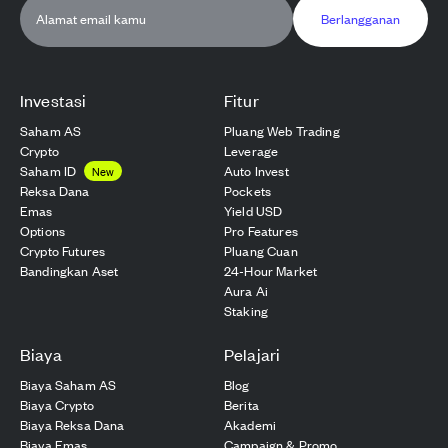
Berlangganan
Investasi
Fitur
Saham AS
Pluang Web Trading
Crypto
Leverage
Saham ID
Auto Invest
New
Reksa Dana
Pockets
Emas
Yield USD
Options
Pro Features
Crypto Futures
Pluang Cuan
Bandingkan Aset
24-Hour Market
Aura Ai
Staking
Biaya
Pelajari
Biaya Saham AS
Blog
Biaya Crypto
Berita
Biaya Reksa Dana
Akademi
Biaya Emas
Campaign & Promo