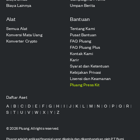
Biaya Lainnya
Umpan Berita
Alat
Bantuan
Semua Alat
Tentang Kami
Konversi Mata Uang
Pusat Bantuan
Konverter Crypto
FAQ Pluang
FAQ Pluang Plus
Kontak Kami
Karir
Syarat dan Ketentuan
Kebijakan Privasi
Lisensi dan Keamanan
Pluang Press Kit
Daftar Aset
A
B
C
D
E
F
G
H
I
J
K
L
M
N
O
P
Q
R
|
|
|
|
|
|
|
|
|
|
|
|
|
|
|
|
|
|
S
T
U
V
W
X
Y
Z
|
|
|
|
|
|
|
©
2026
Pluang. All rights reserved.
Pluang adalah aplikasi finansial yang dikelola dan dikembangkan oleh PT Bumi