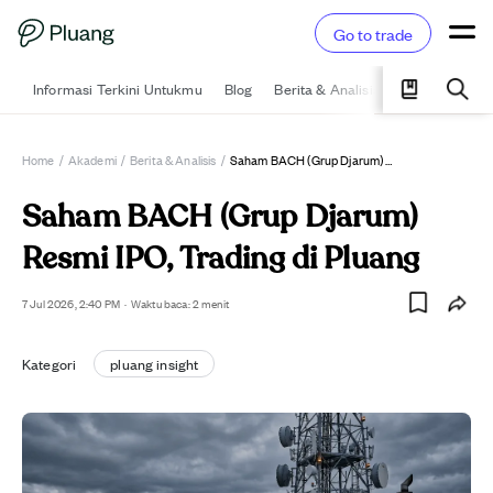
Go to trade
Informasi Terkini Untukmu
Blog
Berita & Analisis
Pelajari
Ka
Home
/
Akademi
/
Berita & Analisis
/
Saham BACH (Grup Djarum) Resmi IPO, Trading Di Pluang
Saham BACH (Grup Djarum)
Resmi IPO, Trading di Pluang
7 Jul 2026, 2:40 PM
·
Waktu baca: 2 menit
Kategori
pluang insight