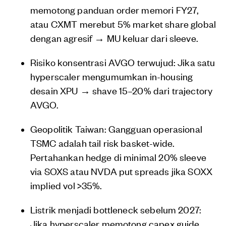
memotong panduan order memori FY27,
atau CXMT merebut 5% market share global
dengan agresif → MU keluar dari sleeve.
Risiko konsentrasi AVGO terwujud: Jika satu
hyperscaler mengumumkan in-housing
desain XPU → shave 15–20% dari trajectory
AVGO.
Geopolitik Taiwan: Gangguan operasional
TSMC adalah tail risk basket-wide.
Pertahankan hedge di minimal 20% sleeve
via SOXS atau NVDA put spreads jika SOXX
implied vol >35%.
Listrik menjadi bottleneck sebelum 2027:
Jika hyperscaler memotong capex guide