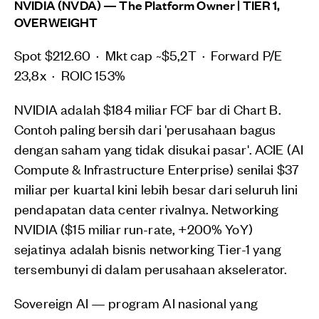
NVIDIA (NVDA) — The Platform Owner | TIER 1,
OVERWEIGHT
Spot $212.60 · Mkt cap ~$5,2T · Forward P/E
23,8x · ROIC 153%
NVIDIA adalah $184 miliar FCF bar di Chart B.
Contoh paling bersih dari 'perusahaan bagus
dengan saham yang tidak disukai pasar'. ACIE (AI
Compute & Infrastructure Enterprise) senilai $37
miliar per kuartal kini lebih besar dari seluruh lini
pendapatan data center rivalnya. Networking
NVIDIA ($15 miliar run-rate, +200% YoY)
sejatinya adalah bisnis networking Tier-1 yang
tersembunyi di dalam perusahaan akselerator.
Sovereign AI — program AI nasional yang