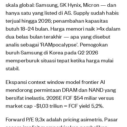
skala global: Samsung, SK Hynix, Micron — dan
hanya satu yang listed di AS. Supply sudah habis
terjual hingga 2026; penambahan kapasitas
butuh 18–24 bulan. Harga memori naik >4x dalam
dua belas bulan terakhir — apa yang disebut
analis sebagai 'RAMpocalypse'. Pemogokan
buruh Samsung di Korea pada Q2 2026
memperburuk situasi tepat ketika harga mulai
stabil.
Ekspansi context window model frontier AI
mendorong permintaan DRAM dan NAND yang
bersifat inelastis. 2026E FCF $54 miliar versus
market cap ~$1,03 triliun = FCF yield 5,2%.
Forward P/E 9,3x adalah pricing asimetris. Pasar
secara implisit memperkirakan pembalikan