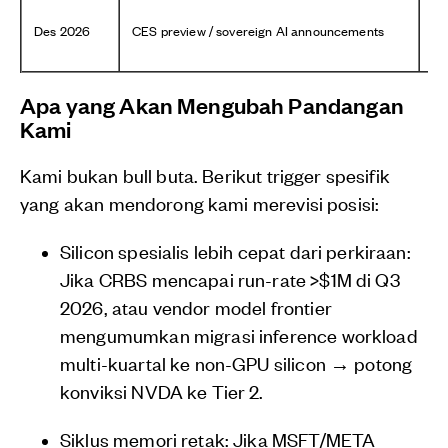
Des 2026
CES preview / sovereign AI announcements
NV
Apa yang Akan Mengubah Pandangan
Kami
Kami bukan bull buta. Berikut trigger spesifik
yang akan mendorong kami merevisi posisi:
Silicon spesialis lebih cepat dari perkiraan:
Jika CRBS mencapai run-rate >$1M di Q3
2026, atau vendor model frontier
mengumumkan migrasi inference workload
multi-kuartal ke non-GPU silicon → potong
konviksi NVDA ke Tier 2.
Siklus memori retak: Jika MSFT/META