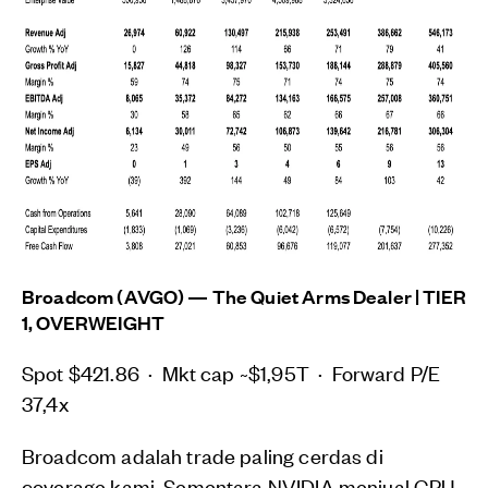
Broadcom (AVGO) — The Quiet Arms Dealer | TIER
1, OVERWEIGHT
Spot $421.86 · Mkt cap ~$1,95T · Forward P/E
37,4x
Broadcom adalah trade paling cerdas di
coverage kami. Sementara NVIDIA menjual GPU