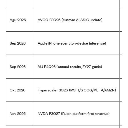
Agu 2026
AVGO F3Q26 (custom AI ASIC update)
A
Sep 2026
Apple iPhone event (on-device inference)
AV
Sep 2026
MU F4Q26 (annual results, FY27 guide)
M
Okt 2026
Hyperscaler 3Q26 (MSFT/GOOG/META/AMZN)
Ca
Nov 2026
NVDA F3Q27 (Rubin platform first revenue)
NV