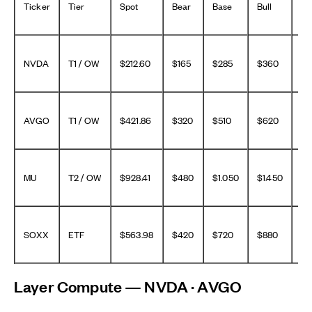
Ticker
Tier
Spot
Bear
Base
Bull
Up
NVDA
T1 / OW
$212.60
$165
$285
$360
+
AVGO
T1 / OW
$421.86
$320
$510
$620
+2
MU
T2 / OW
$928.41
$480
$1.050
$1.450
+1
SOXX
ETF
$563.98
$420
$720
$880
+
Layer Compute — NVDA · AVGO