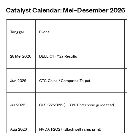
Catalyst Calendar: Mei–Desember 2026
Tanggal
Event
Sa
28 Mei 2026
DELL Q1 FY27 Results
DE
Jun 2026
GTC China / Computex Taipei
NV
Jul 2026
CLS Q2 2026 (+130% Enterprise guide test)
C
Agu 2026
NVDA F2Q27 (Blackwell ramp print)
NV