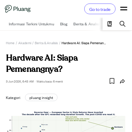
Go to trade
Informasi Terkini Untukmu
Blog
Berita & Analisis
Pelajari
Ka
Home
/
Akademi
/
Berita & Analisis
/
Hardware AI: Siapa Pemenangnya?
Hardware AI: Siapa
Pemenangnya?
3 Jun 2026, 6:43 AM
·
Waktu baca: 6 menit
Kategori
pluang insight